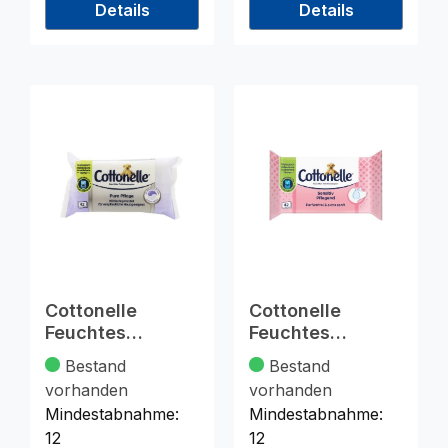
Details
Details
Cottonelle
Cottonelle
Feuchtes
Feuchtes
Toi.Papier Pure
Toilettenpapier
Bestand
Bestand
Sauberkeit
42er Sensitiv
vorhanden
vorhanden
Mindestabnahme:
Mindestabnahme:
12
12