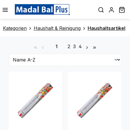
alt springen
Wa
Kategorien
Haushalt & Reinigung
Haushaltsartikel
Seite
Seite
Seite
Seite
1
2
3
4