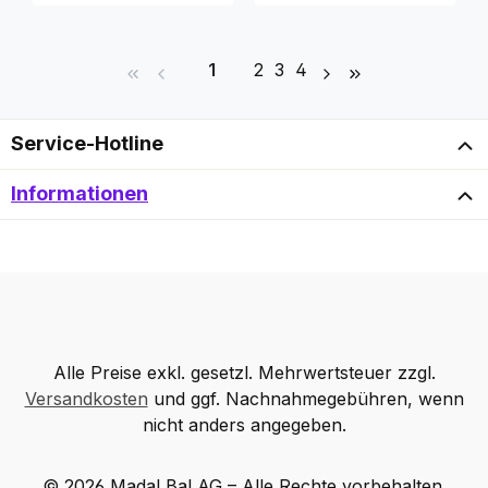
Seite
Seite
Seite
Seite
1
2
3
4
Service-Hotline
Informationen
Alle Preise exkl. gesetzl. Mehrwertsteuer zzgl.
Versandkosten
und ggf. Nachnahmegebühren, wenn
nicht anders angegeben.
© 2026 Madal Bal AG – Alle Rechte vorbehalten.