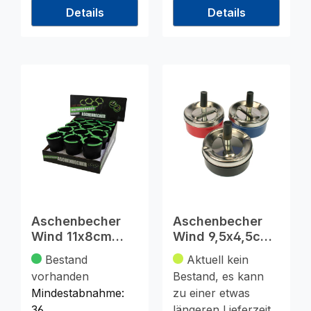
Details
Details
Aschenbecher
Aschenbecher
Wind 11x8cm
Wind 9,5x4,5cm
schwarz aus
3 Farben sortiert
Bestand
Aktuell kein
Kusto
vorhanden
Bestand, es kann
Mindestabnahme:
zu einer etwas
36
längeren Lieferzeit