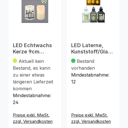
LED Echtwachs
LED Laterne,
Kerze 9cm
Kunststoff/Glas,
Elfenbein
LBH
Aktuell kein
Bestand
flackernde LED
10x10x24,5cm
Bestand, es kann
vorhanden
zu einer etwas
Mindestabnahme:
längeren Lieferzeit
12
kommen
Mindestabnahme:
24
Preise exkl. MwSt.
Preise exkl. MwSt.
zzgl. Versandkosten
zzgl. Versandkosten