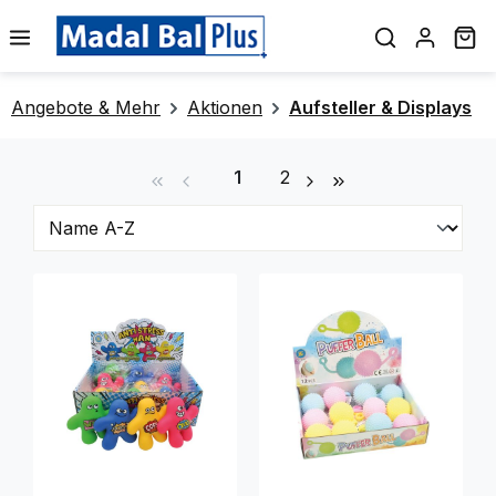
alt springen
Wa
Angebote & Mehr
Aktionen
Aufsteller & Displays
Seite
Seite
1
2