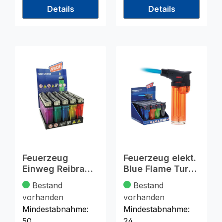
Details
Details
Feuerzeug
Feuerzeug elekt.
Einweg Reibrad
Blue Flame Turbo
transparent
12St. in Displ.
Bestand
Bestand
5f.sortiert
vorhanden
vorhanden
Mindestabnahme:
Mindestabnahme:
50
24