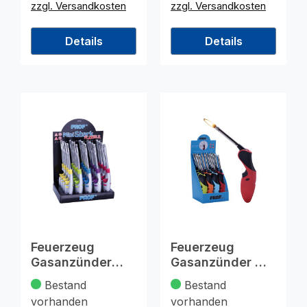
zzgl. Versandkosten
zzgl. Versandkosten
Details
Details
Feuerzeug
Feuerzeug
Gasanzünder
Gasanzünder mit
Flexibel
flexiblem Stab,
Bestand
Bestand
Silber/Neon Disp.
24x4cm
vorhanden
vorhanden