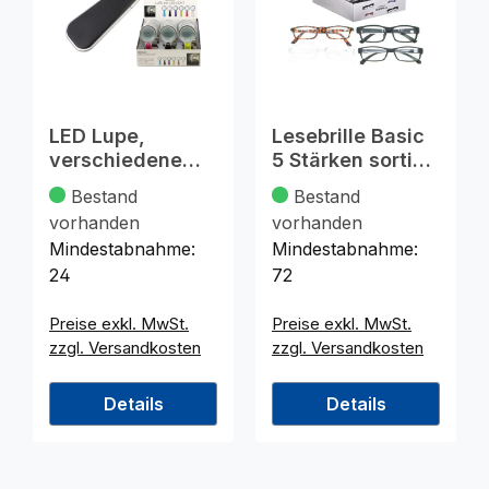
LED Lupe,
Lesebrille Basic
verschiedene
5 Stärken sortiert
Farben im
im Display
Bestand
Bestand
Display
vorhanden
vorhanden
15x6,5cm
Mindestabnahme:
Mindestabnahme:
24
72
Preise exkl. MwSt.
Preise exkl. MwSt.
zzgl. Versandkosten
zzgl. Versandkosten
Details
Details