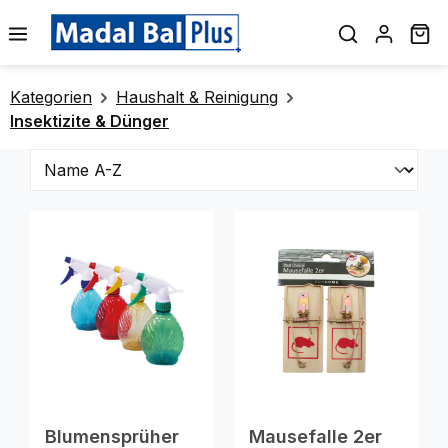
alt springen
Wa
Kategorien
Haushalt & Reinigung
Insektizite & Dünger
Blumensprüher
Mausefalle 2er