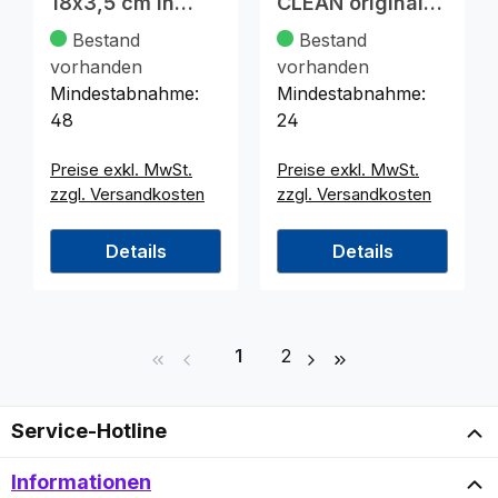
18x3,5 cm in
CLEAN original
Trendfarben
Limette
Bestand
Bestand
sortiert
vorhanden
vorhanden
Mindestabnahme:
Mindestabnahme:
48
24
Preise exkl. MwSt.
Preise exkl. MwSt.
zzgl. Versandkosten
zzgl. Versandkosten
Details
Details
Seite
Seite
1
2
Service-Hotline
Informationen