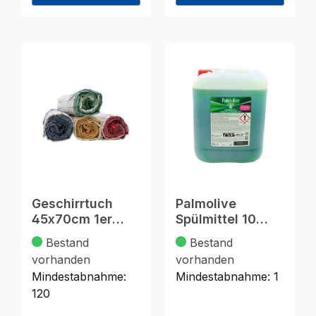
Geschirrtuch
Palmolive
45x70cm 1er
Spülmittel 10
farbig sort.50g
Liter Kanister
Bestand
Bestand
100%BW
Original
vorhanden
vorhanden
Mindestabnahme:
Mindestabnahme:
1
120