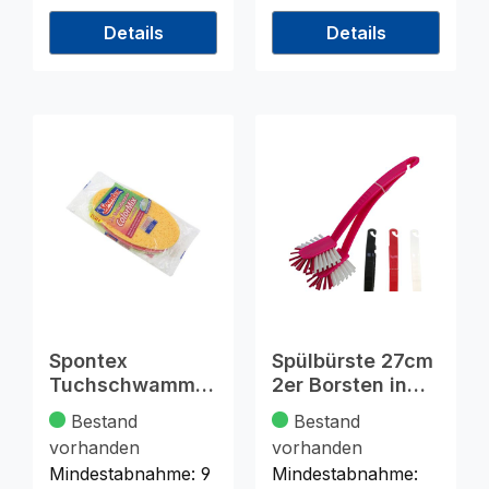
Details
Details
Spontex
Spülbürste 27cm
Tuchschwamm
2er Borsten in
Colormix 3er
klassischen
Bestand
Bestand
Farben
vorhanden
vorhanden
Mindestabnahme:
9
Mindestabnahme: