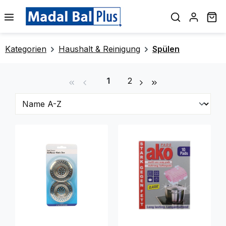
alt springen
Wa
Kategorien
Haushalt & Reinigung
Spülen
Seite
Seite
1
2