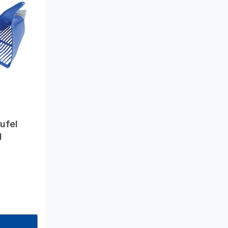
ufel
g