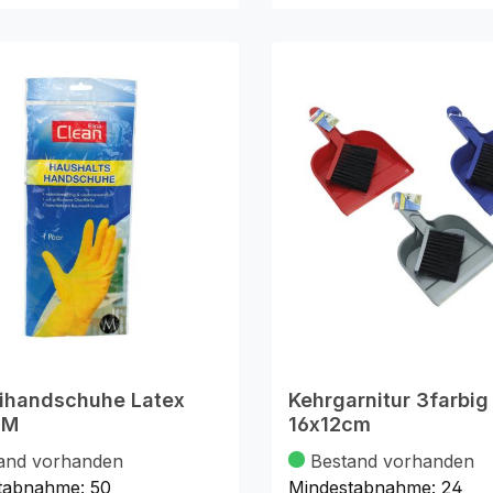
handschuhe Latex
Kehrgarnitur 3farbig 
 M
16x12cm
and vorhanden
Bestand vorhanden
tabnahme:
50
Mindestabnahme:
24