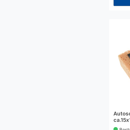
Autos
ca.15
Best