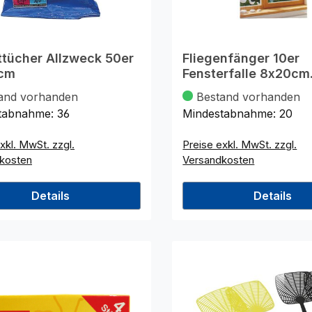
ttücher Allzweck 50er
Fliegenfänger 10er
cm
Fensterfalle 8x20cm
selbstkle.
and vorhanden
Bestand vorhanden
tabnahme:
36
Mindestabnahme:
20
xkl. MwSt. zzgl.
Preise exkl. MwSt. zzgl.
kosten
Versandkosten
Details
Details