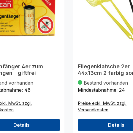
enfänger 4er zum
Fliegenklatsche 2er
gen - giftfrei
44x13cm 2 farbig sor
and vorhanden
Bestand vorhanden
tabnahme:
48
Mindestabnahme:
24
xkl. MwSt. zzgl.
Preise exkl. MwSt. zzgl.
kosten
Versandkosten
Details
Details