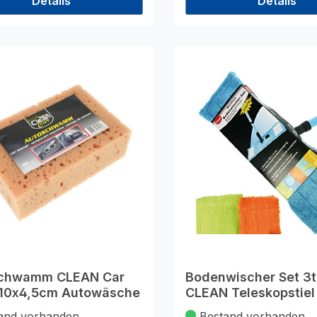
Details
Details
chwamm CLEAN Car
Bodenwischer Set 3t
x10x4,5cm Autowäsche
CLEAN Teleskopstiel
and vorhanden
Bestand vorhanden