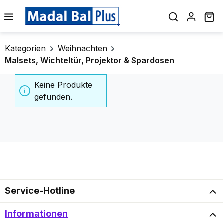
alt springen
Wa
Kategorien
Weihnachten
Malsets, Wichteltür, Projektor & Spardosen
Keine Produkte
gefunden.
Service-Hotline
Informationen