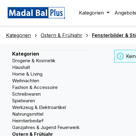
springen
Zur Hauptnavigation springen
Kategorien
Angebot
Kategorien
Ostern & Frühjahr
Fensterbilder & S
Kategorien
Kein
Drogerie & Kosmetik
Haushalt
Home & Living
Weihnachten
Fashion & Accessoire
Schreibwaren
Spielwaren
Werkzeug & Elektroartikel
Nahrungsmittel
Heimtierbedarf
Ganzjahres & Jugend Feuerwerk
Ostern & Frühjahr