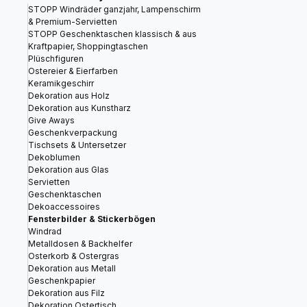
STOPP Windräder ganzjahr, Lampenschirm
& Premium-Servietten
STOPP Geschenktaschen klassisch & aus
Kraftpapier, Shoppingtaschen
Plüschfiguren
Ostereier & Eierfarben
Keramikgeschirr
Dekoration aus Holz
Dekoration aus Kunstharz
Give Aways
Geschenkverpackung
Tischsets & Untersetzer
Dekoblumen
Dekoration aus Glas
Servietten
Geschenktaschen
Dekoaccessoires
Fensterbilder & Stickerbögen
Windrad
Metalldosen & Backhelfer
Osterkorb & Ostergras
Dekoration aus Metall
Geschenkpapier
Dekoration aus Filz
Dekoration Ostertisch