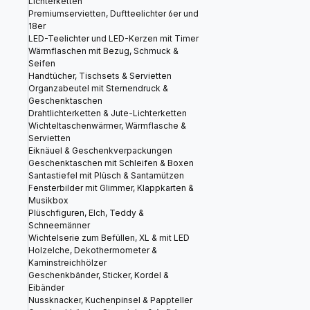
Lichterketten
Premiumservietten, Duftteelichter 6er und
18er
LED-Teelichter und LED-Kerzen mit Timer
Wärmflaschen mit Bezug, Schmuck &
Seifen
Handtücher, Tischsets & Servietten
Organzabeutel mit Sternendruck &
Geschenktaschen
Drahtlichterketten & Jute-Lichterketten
Wichteltaschenwärmer, Wärmflasche &
Servietten
Eiknäuel & Geschenkverpackungen
Geschenktaschen mit Schleifen & Boxen
Santastiefel mit Plüsch & Santamützen
Fensterbilder mit Glimmer, Klappkarten &
Musikbox
Plüschfiguren, Elch, Teddy &
Schneemänner
Wichtelserie zum Befüllen, XL & mit LED
Holzelche, Dekothermometer &
Kaminstreichhölzer
Geschenkbänder, Sticker, Kordel &
Eibänder
Nussknacker, Kuchenpinsel & Pappteller