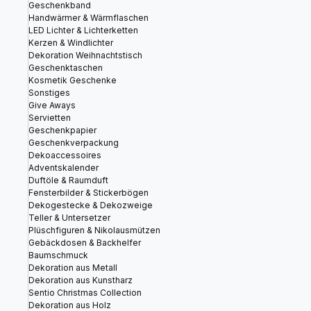
Geschenkband
Handwärmer & Wärmflaschen
LED Lichter & Lichterketten
Kerzen & Windlichter
Dekoration Weihnachtstisch
Geschenktaschen
Kosmetik Geschenke
Sonstiges
Give Aways
Servietten
Geschenkpapier
Geschenkverpackung
Dekoaccessoires
Adventskalender
Duftöle & Raumduft
Fensterbilder & Stickerbögen
Dekogestecke & Dekozweige
Teller & Untersetzer
Plüschfiguren & Nikolausmützen
Gebäckdosen & Backhelfer
Baumschmuck
Dekoration aus Metall
Dekoration aus Kunstharz
Sentio Christmas Collection
Dekoration aus Holz