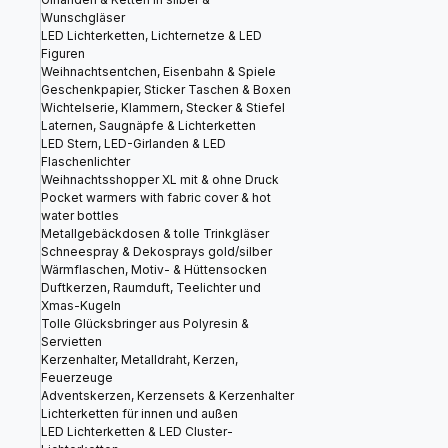
Wunschgläser
LED Lichterketten, Lichternetze & LED
Figuren
Weihnachtsentchen, Eisenbahn & Spiele
Geschenkpapier, Sticker Taschen & Boxen
Wichtelserie, Klammern, Stecker & Stiefel
Laternen, Saugnäpfe & Lichterketten
LED Stern, LED-Girlanden & LED
Flaschenlichter
Weihnachtsshopper XL mit & ohne Druck
Pocket warmers with fabric cover & hot
water bottles
Metallgebäckdosen & tolle Trinkgläser
Schneespray & Dekosprays gold/silber
Wärmflaschen, Motiv- & Hüttensocken
Duftkerzen, Raumduft, Teelichter und
Xmas-Kugeln
Tolle Glücksbringer aus Polyresin &
Servietten
Kerzenhalter, Metalldraht, Kerzen,
Feuerzeuge
Adventskerzen, Kerzensets & Kerzenhalter
Lichterketten für innen und außen
LED Lichterketten & LED Cluster-