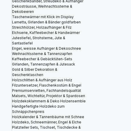
Geschenkbänder, Streudeko & Aufhänger
Dekosträusse, Weihnachtssterne &
Dekobeeren
Taschenwärmer mit Klick im Display
Lametta, Girlanden & Bänder goldfarben
Streichhölzer, Holzaufhänger & Filz
Elchserie, Kaffeebecher & Handwärmer
Jutestiefel, Strohsterne, Jute &
Santastiefel
Engel, weisse Aufhänger & Dekoschnee
Weihnachtssterne & Tannenzapfen
Kaffeebecher & Gebäcktüten-Sets
Girlanden, Tannenzapfen & Jutesack
Gold & Silber Dekoration &
Geschenktaschen
Holzschlitten & Aufhänger aus Holz
Filzuntersetzer, Flaschenkostüm & Engel
Premiumservietten, Fachhandelsqualität
Malsets, Wichteltür, Projektor & Spardosen
Holzdekoklammern & Deko Holzensemble
Handgefertigte Holzdeko zum
Schnäppchenpreis
Holzkalender & Tannenbäume mit Schnee
Holzdeko, Schneemänner, Engel & Elche
Platzteller Sets, Tischset, Tischdecke &