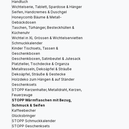
Handtuch
Wichtelserie, Tablett, Spardose & Hänger
Seifen, Handcremes & Duschgel
Honeycomb Bäume & Metall-
Gebäckdosen
Taschen, Türhänger, Besteckhüllen &
Küchenuhr
Wichtel in XL Grössen & Wichtelservietten
Schmuckkalender
Kinder Tischsets, Tassen &
Geschenkboxen
Geschenkboxen, Satinbeutel & Jutesack
Platzteller, Tischdecke & Organza
Metallrasseln, Dekoäpfel & Sträuße
Dekoäpfel, Sträuße & Gestecke
Holzdeko zum Hängen & auf Ständer
Geschenksets
STOPP Kerzenhalter, Metalldraht, Kerzen,
Feuerzeuge
STOPP Wärmflaschen mit Bezug,
Schmuck & Seifen
Kaffeebecher
Glücksbringer
STOPP Schmuckkalender
STOPP Geschenksets