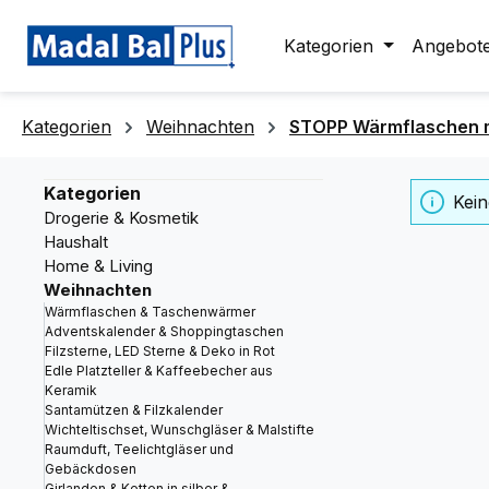
springen
Zur Hauptnavigation springen
Kategorien
Angebot
Kategorien
Weihnachten
STOPP Wärmflaschen m
Kategorien
Kein
Drogerie & Kosmetik
Haushalt
Home & Living
Weihnachten
Wärmflaschen & Taschenwärmer
Adventskalender & Shoppingtaschen
Filzsterne, LED Sterne & Deko in Rot
Edle Platzteller & Kaffeebecher aus
Keramik
Santamützen & Filzkalender
Wichteltischset, Wunschgläser & Malstifte
Raumduft, Teelichtgläser und
Gebäckdosen
Girlanden & Ketten in silber &