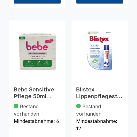
Bebe Sensitive
Blistex
Pflege 50ml
Lippenpflegestift
Empfindliche
Classic 4,25g
Bestand
Bestand
Haut
vorhanden
vorhanden
Mindestabnahme:
6
Mindestabnahme:
12