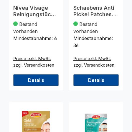
Nivea Visage
Schaebens Anti
Reinigungstüche
Pickel Patches
r pflegend 25er
unreine Haut 12
Bestand
Bestand
3in1
St
vorhanden
vorhanden
Mindestabnahme:
6
Mindestabnahme:
36
Preise exkl. MwSt.
Preise exkl. MwSt.
zzgl. Versandkosten
zzgl. Versandkosten
Details
Details