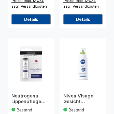
Preise exkl. MwSt.
Preise exkl. MwSt.
zzgl. Versandkosten
zzgl. Versandkosten
Details
Details
Neutrogena
Nivea Visage
Lippenpflege
Gesicht
4,8g LSF 4
Reinigungsmilch
Bestand
Bestand
sanft 200ml