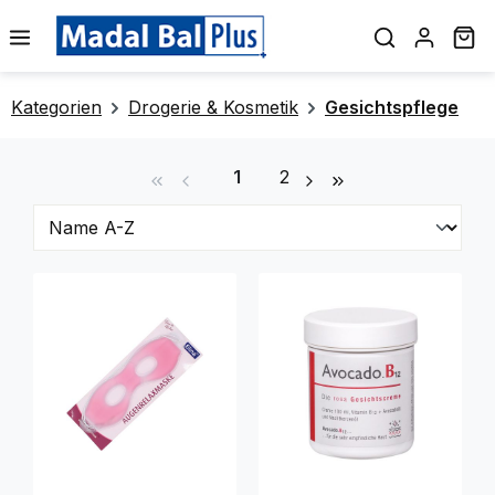
alt springen
Wa
Kategorien
Drogerie & Kosmetik
Gesichtspflege
Seite
Seite
1
2