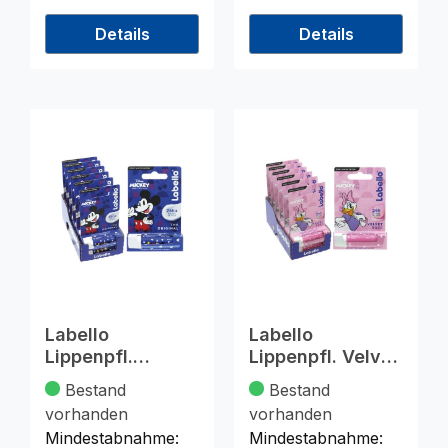
Details
Details
Labello
Labello
Lippenpfl.
Lippenpfl. Velvet
Original Mickey
Rose Daisy Duck
Bestand
Bestand
Mouse 4,8g
4,8g
vorhanden
vorhanden
Mindestabnahme:
Mindestabnahme: