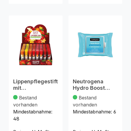
Lippenpflegestift
Neutrogena
mit
Hydro Boost
Fruchtgeschmac
Reinigungstüche
Bestand
Bestand
k 3,4g
r 25er
vorhanden
vorhanden
Mindestabnahme:
Mindestabnahme:
6
48