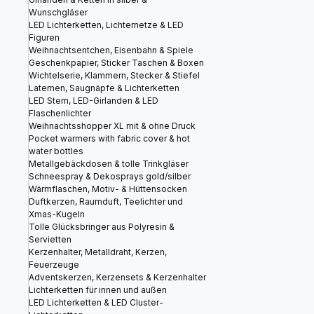
Wunschgläser
LED Lichterketten, Lichternetze & LED
Figuren
Weihnachtsentchen, Eisenbahn & Spiele
Geschenkpapier, Sticker Taschen & Boxen
Wichtelserie, Klammern, Stecker & Stiefel
Laternen, Saugnäpfe & Lichterketten
LED Stern, LED-Girlanden & LED
Flaschenlichter
Weihnachtsshopper XL mit & ohne Druck
Pocket warmers with fabric cover & hot
water bottles
Metallgebäckdosen & tolle Trinkgläser
Schneespray & Dekosprays gold/silber
Wärmflaschen, Motiv- & Hüttensocken
Duftkerzen, Raumduft, Teelichter und
Xmas-Kugeln
Tolle Glücksbringer aus Polyresin &
Servietten
Kerzenhalter, Metalldraht, Kerzen,
Feuerzeuge
Adventskerzen, Kerzensets & Kerzenhalter
Lichterketten für innen und außen
LED Lichterketten & LED Cluster-