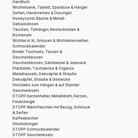
Handtuch
Wichtelserie, Tablett, Spardose & Hänger
Seifen, Handcremes & Duschgel
Honeycomb Bäume & Metall-
Gebäckdosen
Taschen, Türhänger, Besteckhüllen &
Küchenuhr
Wichtel in XL Grössen & Wichtelservietten
Schmuckkalender
Kinder Tischsets, Tassen &
Geschenkboxen
Geschenkboxen, Satinbeutel & Jutesack
Platzteller, Tischdecke & Organza
Metallrasseln, Dekoäpfel & Sträuße
Dekoäpfel, Sträuße & Gestecke
Holzdeko zum Hängen & auf Ständer
Geschenksets
STOPP Kerzenhalter, Metalldraht, Kerzen,
Feuerzeuge
STOPP Wärmflaschen mit Bezug, Schmuck
& Seifen
Kaffeebecher
Glücksbringer
STOPP Schmuckkalender
STOPP Geschenksets