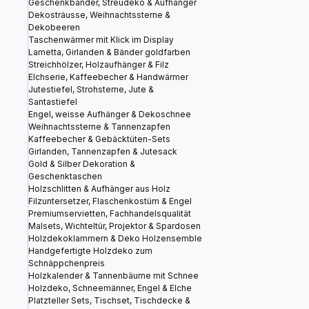
Geschenkbänder, Streudeko & Aufhänger
Dekosträusse, Weihnachtssterne &
Dekobeeren
Taschenwärmer mit Klick im Display
Lametta, Girlanden & Bänder goldfarben
Streichhölzer, Holzaufhänger & Filz
Elchserie, Kaffeebecher & Handwärmer
Jutestiefel, Strohsterne, Jute &
Santastiefel
Engel, weisse Aufhänger & Dekoschnee
Weihnachtssterne & Tannenzapfen
Kaffeebecher & Gebäcktüten-Sets
Girlanden, Tannenzapfen & Jutesack
Gold & Silber Dekoration &
Geschenktaschen
Holzschlitten & Aufhänger aus Holz
Filzuntersetzer, Flaschenkostüm & Engel
Premiumservietten, Fachhandelsqualität
Malsets, Wichteltür, Projektor & Spardosen
Holzdekoklammern & Deko Holzensemble
Handgefertigte Holzdeko zum
Schnäppchenpreis
Holzkalender & Tannenbäume mit Schnee
Holzdeko, Schneemänner, Engel & Elche
Platzteller Sets, Tischset, Tischdecke &