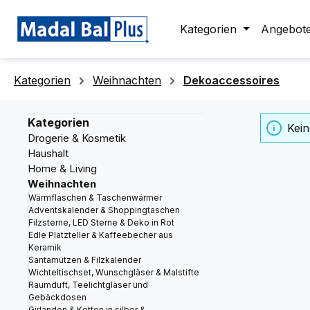
springen
Zur Hauptnavigation springen
Kategorien
Angebot
Kategorien
Weihnachten
Dekoaccessoires
Kategorien
Kein
Drogerie & Kosmetik
Haushalt
Home & Living
Weihnachten
Wärmflaschen & Taschenwärmer
Adventskalender & Shoppingtaschen
Filzsterne, LED Sterne & Deko in Rot
Edle Platzteller & Kaffeebecher aus
Keramik
Santamützen & Filzkalender
Wichteltischset, Wunschgläser & Malstifte
Raumduft, Teelichtgläser und
Gebäckdosen
Girlanden & Ketten in silber &