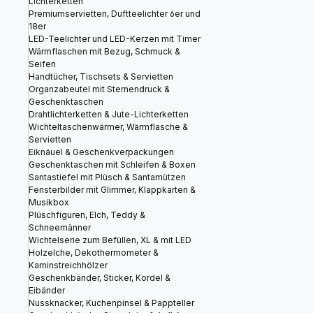
Lichterketten
Premiumservietten, Duftteelichter 6er und
18er
LED-Teelichter und LED-Kerzen mit Timer
Wärmflaschen mit Bezug, Schmuck &
Seifen
Handtücher, Tischsets & Servietten
Organzabeutel mit Sternendruck &
Geschenktaschen
Drahtlichterketten & Jute-Lichterketten
Wichteltaschenwärmer, Wärmflasche &
Servietten
Eiknäuel & Geschenkverpackungen
Geschenktaschen mit Schleifen & Boxen
Santastiefel mit Plüsch & Santamützen
Fensterbilder mit Glimmer, Klappkarten &
Musikbox
Plüschfiguren, Elch, Teddy &
Schneemänner
Wichtelserie zum Befüllen, XL & mit LED
Holzelche, Dekothermometer &
Kaminstreichhölzer
Geschenkbänder, Sticker, Kordel &
Eibänder
Nussknacker, Kuchenpinsel & Pappteller