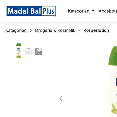
springen
Zur Hauptnavigation springen
Kategorien
Angebot
Kategorien
Drogerie & Kosmetik
Körperlotion
Bildergalerie überspringen