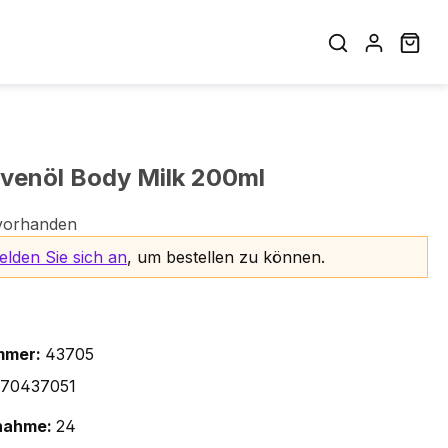
War
livenöl Body Milk 200ml
vorhanden
elden Sie sich an
, um bestellen zu können.
mmer:
43705
70437051
nahme:
24